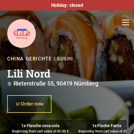
Holiday: closed
CHINA GERICHTE | SUSHI
Lili Nord
Rieterstraße 55, 90419 Nürnberg
Order now
1x Flasche coca cola
1x Flache Fanta
Beginning from cart value of 40,00 €
Beginning from cart value of 40,00 