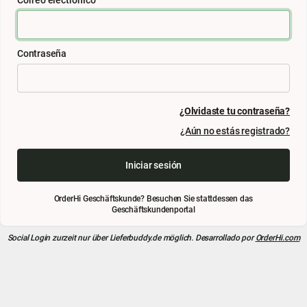
Contraseña
¿Olvidaste tu contraseña?
¿Aún no estás registrado?
Iniciar sesión
OrderHi Geschäftskunde? Besuchen Sie stattdessen das
Geschäftskundenportal
Social Login zurzeit nur über
Lieferbuddy.de
möglich. Desarrollado por
OrderHi.com