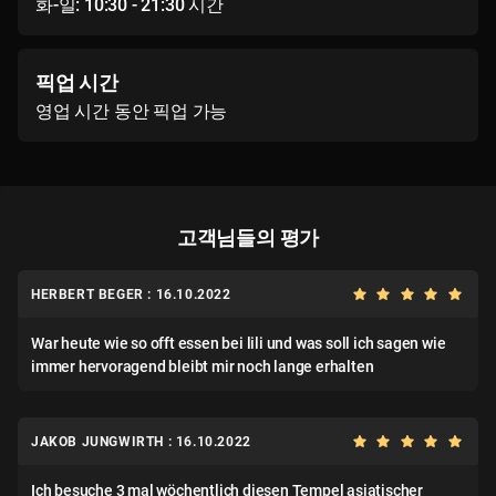
화-일: 10:30 - 21:30 시간
픽업 시간
영업 시간 동안 픽업 가능
고객님들의 평가
HERBERT BEGER : 16.10.2022
War heute wie so offt essen bei lili und was soll ich sagen wie
immer hervoragend bleibt mir noch lange erhalten
JAKOB JUNGWIRTH : 16.10.2022
Ich besuche 3 mal wöchentlich diesen Tempel asiatischer