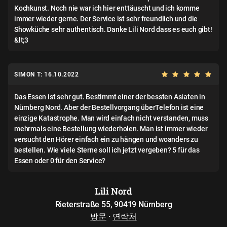
Kochkunst. Noch nie war ich hier enttäuscht und ich komme
immer wieder gerne. Der Service ist sehr freundlich und die
Showküche sehr authentisch. Danke Lili Nord dass es euch gibt!
&lt;3
SIMON T: 16.10.2022
Das Essen ist sehr gut. Bestimmt einer der bessten Asiaten in
Nürnberg Nord. Aber der Bestellvorgang überTelefon ist eine
einzige Katastrophe. Man wird einfach nicht verstanden, muss
mehrmals eine Bestellung wiederholen. Man ist immer wieder
versucht den Hörer einfach ein zu hängen und woanders zu
bestellen. Wie viele Sterne soll ich jetzt vergeben? 5 für das
Essen oder 0 für den Service?
Lili Nord
Rieterstraße 55, 90419 Nürnberg
방문
·
연락처