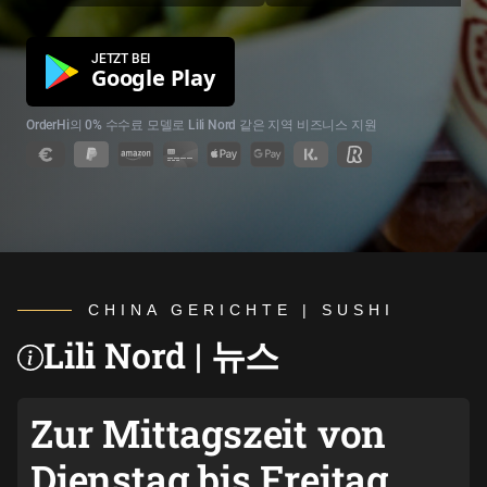
JETZT BEI
Google Play
OrderHi의 0% 수수료 모델로 Lili Nord 같은 지역 비즈니스 지원
CHINA GERICHTE | SUSHI
Lili Nord | 뉴스
Zur
Mittagszeit
von
Dienstag bis Freitag