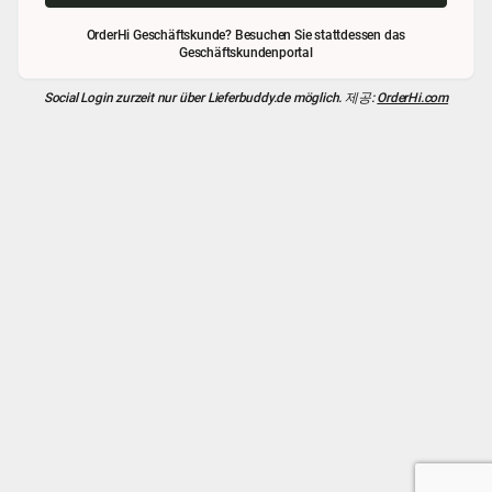
OrderHi Geschäftskunde? Besuchen Sie stattdessen das
Geschäftskundenportal
Social Login zurzeit nur über
Lieferbuddy.de
möglich. 제공:
OrderHi.com