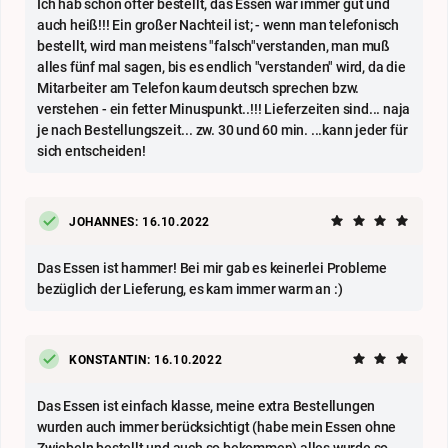
Ich hab schon öfter bestellt, das Essen war immer gut und
auch heiß!!! Ein großer Nachteil ist; - wenn man telefonisch
bestellt, wird man meistens "falsch"verstanden, man muß
alles fünf mal sagen, bis es endlich "verstanden" wird, da die
Mitarbeiter am Telefon kaum deutsch sprechen bzw.
verstehen - ein fetter Minuspunkt..!!! Lieferzeiten sind... naja
je nach Bestellungszeit... zw. 30 und 60 min. ...kann jeder für
sich entscheiden!
JOHANNES: 16.10.2022
Das Essen ist hammer! Bei mir gab es keinerlei Probleme
bezüglich der Lieferung, es kam immer warm an :)
KONSTANTIN: 16.10.2022
Das Essen ist einfach klasse, meine extra Bestellungen
wurden auch immer berücksichtigt (habe mein Essen ohne
Zwiebeln bestellt und auch so bekommen) alles wurde so