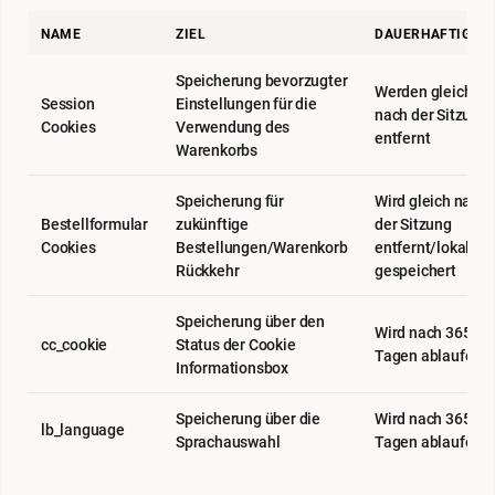
NAME
ZIEL
DAUERHAFTIGKEI
Speicherung bevorzugter
Werden gleich
Session
Einstellungen für die
nach der Sitzung
Cookies
Verwendung des
entfernt
Warenkorbs
Speicherung für
Wird gleich nach
Bestellformular
zukünftige
der Sitzung
Cookies
Bestellungen/Warenkorb
entfernt/lokal
Rückkehr
gespeichert
Speicherung über den
Wird nach 365
cc_cookie
Status der Cookie
Tagen ablaufen
Informationsbox
Speicherung über die
Wird nach 365
lb_language
Sprachauswahl
Tagen ablaufen